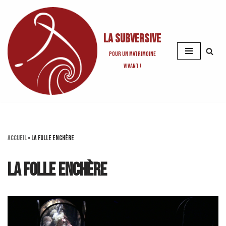
Aller
La Subversive
au
contenu
Pour un matrimoine
vivant !
Accueil
»
La Folle Enchère
La Folle Enchère