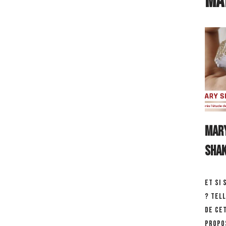
Ma
Mary
Sha
Et si
? Tell
de ce
propo