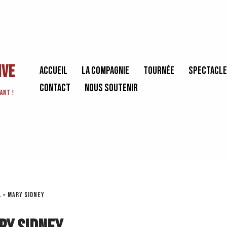
ive
Accueil
La Compagnie
Tournée
Spectacl
Contact
Nous soutenir
ant !
l
»
Mary Sidney