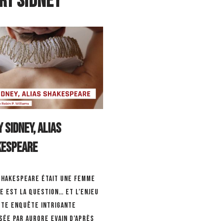
ry Sidney
 Sidney, alias
kespeare
 Shakespeare était une femme
e est la question… et l’enjeu
tte enquête intrigante
sée par Aurore Evain d’après