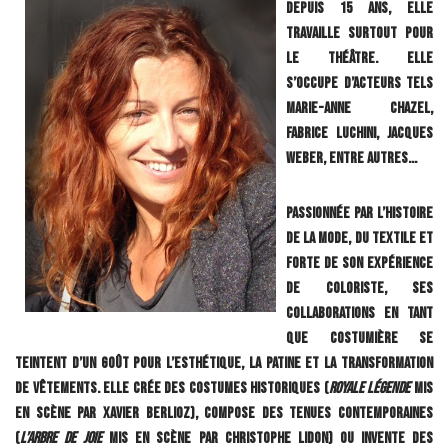
depuis 15 ans, elle
travaille surtout pour
le théâtre. Elle
s’occupe d’acteurs tels
Marie-Anne Chazel,
Fabrice Luchini, Jacques
Weber, entre autres…
Passionnée par l’histoire
de la mode, du textile et
forte de son expérience
de coloriste, ses
collaborations en tant
que costumière se
teintent d’un goût pour l’esthétique, la patine et la transformation
de vêtements. Elle crée des costumes historiques (
Royale Légende
mis
en scène par Xavier Berlioz), compose des tenues contemporaines
(
L’Arbre de joie
mis en scène par Christophe Lidon) ou invente des