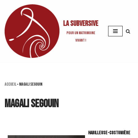
Aller
La Subversive
au
contenu
Pour un matrimoine
vivant !
Accueil
»
Magali SEGOUIN
Magali SEGOUIN
Habilleuse-costumière