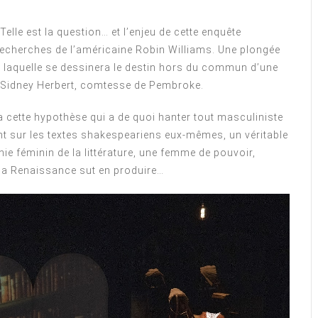
Telle est la question… et l’enjeu de cette enquête
recherches de l’américaine Robin Williams. Une plongée
laquelle se dessinera le destin hors du commun d’une
 Sidney Herbert, comtesse de Pembroke.
 cette hypothèse qui a de quoi hanter tout masculiniste
nt sur les textes shakespeariens eux-mêmes, un véritable
nie féminin de la littérature, une femme de pouvoir,
la Renaissance sut en produire…