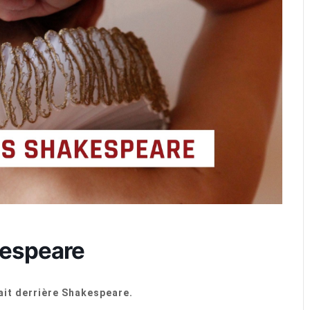
kespeare
ait derrière Shakespeare.