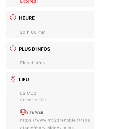
Expired!
HEURE
20 h 00 min
PLUS D'INFOS
Plus d'infos
LIEU
La MC2
Grenoble (38)
SITE WEB
https://www.mc2grenoble.fr/spe
ctacle/mary-sidney-alias-