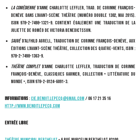
La Comédienne
d’Anne Charlotte Leffler, trad. de Corinne François-
Denève dans L’Avant-Scène théâtre (numéro double 1382, mai 2015).
ISBN 978-2-7498-1321-9. Contient également une traduction de La
Juliette de Roméo de Victoria Benedictsson.
Sauvé
d’Alfhild Agrell, traduction de Corinne François-Denève, aux
Éditions L’Avant-Scène Théâtre, collection des Quatre-Vents, ISBN :
978-2-7498-1363-9.
Théâtre complet
d’Anne Charlotte Leffler, traduction de Corinne
François-Denève, Classiques Garnier, collection « Littérature du
Monde », ISBN 978-2-8124-6091-3.
Informations
:
cie.benoit.lepecq@gmail.com
/ 06 17 21 35 16
http://www.benoitlepecq.com
Entrée libre
Théâtre Municipal Berthelot
– 6 rue Marcelin Berthelot 93100