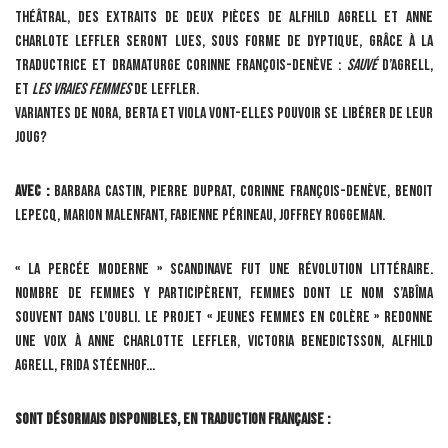
théâtral, des extraits de deux pièces de Alfhild
Agrell et Anne
Charlote Leffler seront lues, sous forme de dyptique, grâce à la
traductrice et dramaturge Corinne François-Denève :
Sauvé
d’Agrell,
et
Les Vraies Femmes
de Leffler.
Variantes de Nora, Berta et Viola vont-elles pouvoir se libérer de leur
joug?
Avec :
Barbara Castin, Pierre Duprat, Corinne François-Denève, Benoit
Lepecq, Marion Malenfant, Fabienne Périneau, Joffrey Roggeman.
« La percée moderne » scandinave fut une révolution littéraire.
Nombre de femmes y participèrent, femmes dont le nom s’abîma
souvent dans l’oubli. Le projet « Jeunes femmes en colère » redonne
une voix à Anne Charlotte Leffler, Victoria Benedictsson, Alfhild
Agrell, Frida Stéenhof…
Sont désormais disponibles, en traduction française :