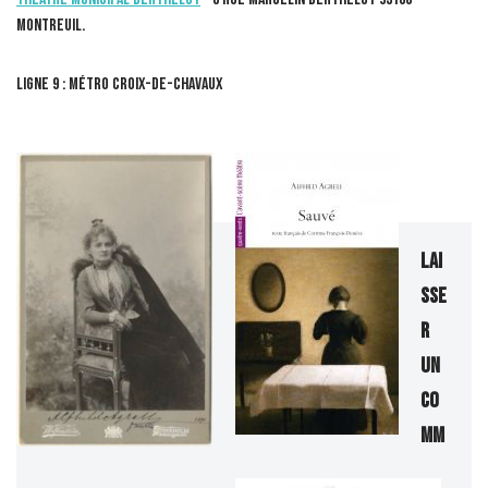
Montreuil.
Ligne 9 : métro Croix-de-Chavaux
Lai
sse
r
un
co
mm