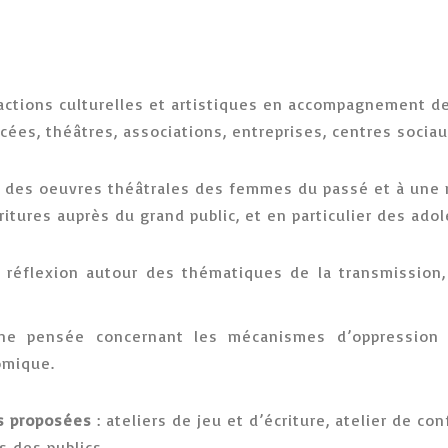
actions culturelles et artistiques en accompagnement 
cées, théâtres, associations, entreprises, centres sociaux
e des oeuvres théâtrales des femmes du passé et à une 
itures auprès du grand public, et en particulier des adol
e réflexion autour des thématiques de la transmission,
 une pensée concernant les mécanismes d’oppression 
nomique
.
es proposées
: ateliers de jeu et d’écriture, atelier de c
s des publics.