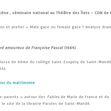
scène , séminaire national au Théâtre des Îlets – CDN de
ain et atelier « Male gaze ou female gaze ? Analyse dra
ard amoureux de Françoise Pascal
(1664)
classe de 6ème du collège Saint-Exupéry de Saint-Mandé
64).
tour du matrimoine
nts-parents » autour des
Fables
de Marie de France et du
le site de la librairie Paroles de Saint-Mandé.