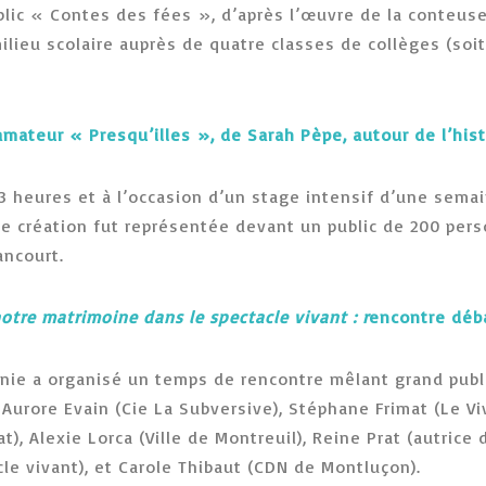
blic « Contes des fées », d’après l’œuvre de la conteus
ilieu scolaire auprès de quatre classes de collèges (soi
 amateur « Presqu’illes », de Sarah Pèpe, autour de l’his
t 3 heures et à l’occasion d’un stage intensif d’une sem
tte création fut représentée devant un public de 200 pers
ancourt.
notre matrimoine dans le spectacle vivant : r
encontre dé
nie a organisé un temps de rencontre mêlant grand public
 Aurore Evain (Cie La Subversive), Stéphane Frimat (Le V
), Alexie Lorca (Ville de Montreuil), Reine Prat (autrice
e vivant), et Carole Thibaut (CDN de Montluçon).