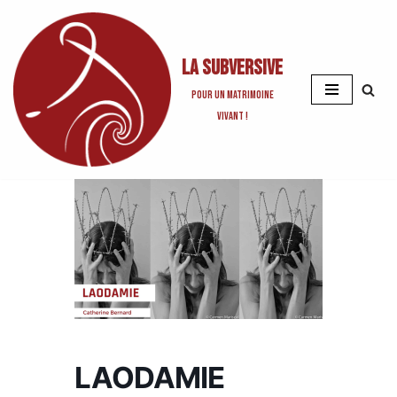
Aller
La Subversive
au
contenu
Pour un matrimoine
vivant !
LAODAMIE