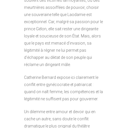
souvent des victimes larmoyantes, ou des
meurtrières assoiffées de pouvoir, choisir
une souveraine telle que Laodamie est
exceptionnel. Car, malgré sa passion pour le
prince Gélon, elle sait rester une dirigeante
loyale et soucieuse de son État.
Mais, alors
que le pays est menacé d’invasion, sa
légitimité à régner ne lui permet pas
d’échapper au diktat de son peuple qui
réclame un dirigeant mâle.
Catherine Bernard expose ici clairement le
conflit entre gynécocratie et patriarcat :
quand on naît femme, les compétences et la
légitimité ne suffisent pas pour gouverner.
Un dilemme entre amour et devoir qui en
cache un autre, sans doute le conflit
dramatique le plus original du théâtre