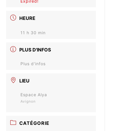
Expired!
HEURE
11 h 30 min
PLUS D'INFOS
Plus d'infos
LIEU
Espace Alya
Avignon
CATÉGORIE