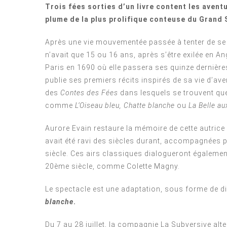
Trois fées sorties d’un livre content les ave
plume de la plus prolifique conteuse du Grand 
Après une vie mouvementée passée à tenter de se dé
n’avait que 15 ou 16 ans, après s’être exilée en An
Paris en 1690 où elle passera ses quinze dernières 
publie ses premiers récits inspirés de sa vie d’av
des
Contes des Fées
dans lesquels se trouvent qu
comme
L’Oiseau bleu,
Chatte blanche
ou
La Belle au
Aurore Evain restaure la mémoire de cette autrice ou
avait été ravi des siècles durant, accompagnée
siècle. Ces airs classiques dialogueront égaleme
20ème siècle, comme Colette Magny.
Le spectacle est une adaptation, sous forme de d
blanche
.
Du 7 au 28 juillet, la compagnie La Subversive alt