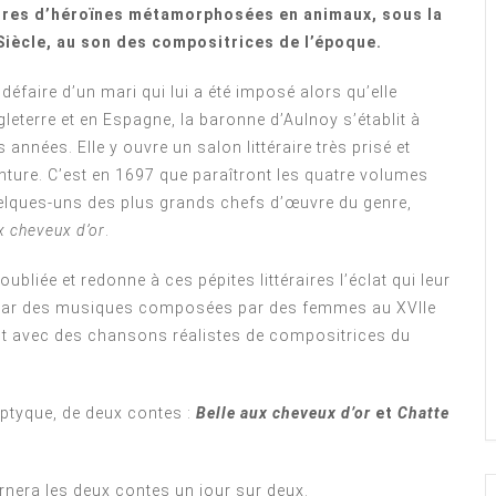
ntures d’héroïnes métamorphosées en animaux, sous la
Siècle, au son des compositrices de l’époque.
faire d’un mari qui lui a été imposé alors qu’elle
gleterre et en Espagne, la baronne d’Aulnoy s’établit à
années. Elle y ouvre un salon littéraire très prisé et
enture. C’est en 1697 que paraîtront les quatre volumes
elques-uns des plus grands chefs d’œuvre du genre,
x cheveux d’or
.
bliée et redonne à ces pépites littéraires l’éclat qui leur
s par des musiques composées par des femmes au XVIIe
nt avec des chansons réalistes de compositrices du
iptyque, de deux contes :
Belle aux cheveux d’or
et
Chatte
ernera les deux contes un jour sur deux.