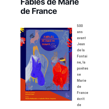
Fables de Marie
de France
500
ans
avant
Jean
de la
Fontai
ne, la
poétes
se
Marie
de
France
écrit
de