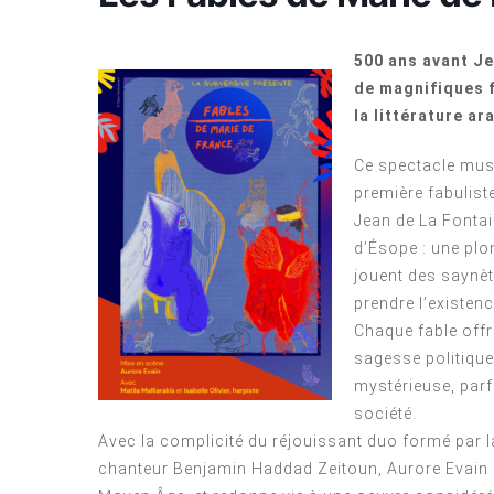
500 ans avant Je
de magnifiques f
la littérature ar
Ce spectacle musi
première fabuliste
Jean de La Fontai
d’Ésope : une plo
jouent des saynèt
prendre l’existen
Chaque fable offr
sagesse politique
mystérieuse, parfo
société.
Avec la complicité du réjouissant duo formé par la
chanteur Benjamin Haddad Zeitoun, Aurore Evain me