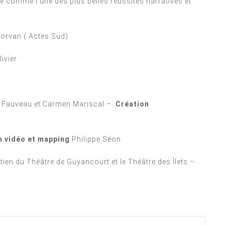
e comme l’une des plus belles réussites narratives et
orvan ( Actes Sud)
livier
 Fauveau et Carmen Mariscal –
Création
n vidéo et mapping
Philippe Séon
ien du Théâtre de Guyancourt et le Théâtre des Îlets –