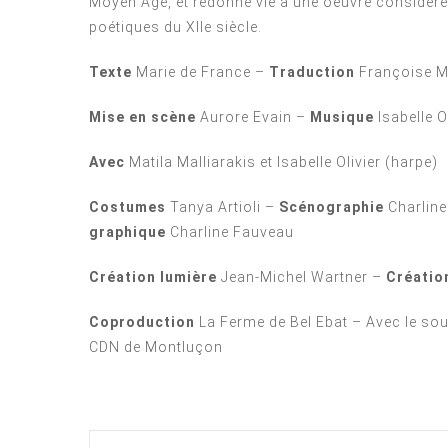
Moyen Âge, et redonne vie à une oeuvre considéré
poétiques du XIIe siècle.
Texte
Marie de France –
Traduction
Françoise M
Mise en scène
Aurore Evain –
Musique
Isabelle O
Avec
Matila Malliarakis et Isabelle Olivier (harpe)
Costumes
Tanya Artioli –
Scénographie
Charline
graphique
Charline Fauveau
Création lumière
Jean-Michel Wartner –
Créatio
Coproduction
La Ferme de Bel Ebat – Avec le sout
CDN de Montluçon