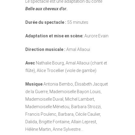
Le spectacle est une adaptation du conte
Belle aux cheveux d’or
.
Durée du spectacle :
55 minutes
Adaptation et mise en scène:
Aurore Evain
Direction musicale :
Amal Allaoui
Avec
Nathalie Bourg, Amal Allaoui (chant et
flûte), Alice Trocellier
(viole de gambe)
Musique
Antonia Bembo, Élisabeth Jacquet
de la Guerre, Mademoiselle Bayon Louis,
Mademoiselle Duval, Michel Lambert,
Mademoiselle Ménetou, Barbara Strozzi,
Francis Poulenc, Barbara, Cécile Caulier,
Dalida, Brigitte Fontaine, Allain Leprest,
Hélène Martin, Anne Sylvestre…