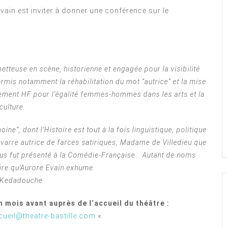
Evain est inviter à donner une conférence sur le
metteuse en scène, historienne et engagée pour la visibilité
ermis notamment la réhabilitation du mot “autrice” et la mise
ement HF pour l’égalité femmes-hommes dans les arts et la
culture.
ne”, dont l’Histoire est tout à la fois linguistique, politique
Navarre autrice de farces satiriques, Madame de Villedieu que
utus fut présenté à la Comédie-Française… Autant de noms
oire qu’Aurore Evain exhume.
 Kedadouche
n mois avant auprès de l’accueil du théâtre :
cueil@theatre-bastille.com
«