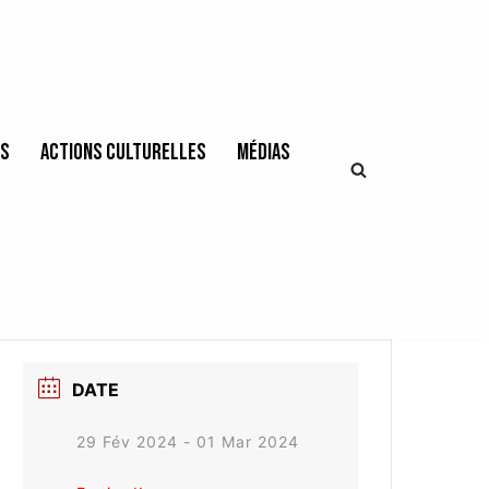
es
Actions culturelles
Médias
DATE
29 Fév 2024
- 01 Mar 2024