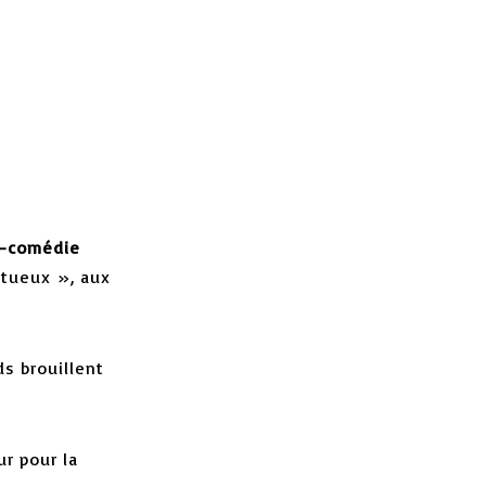
i-comédie
rtueux », aux
ds brouillent
r pour la