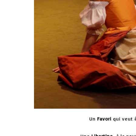
Un
Favori
qui veut 
Une
Libertine
à la pour