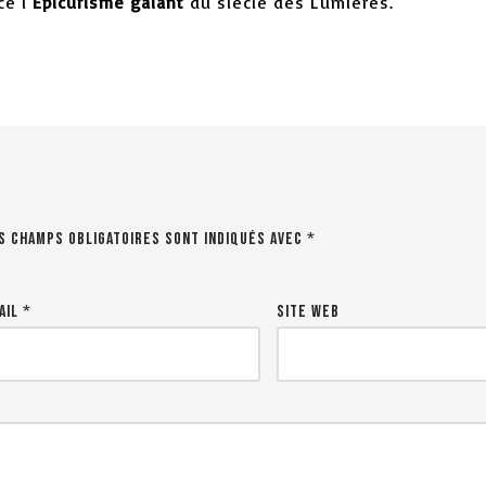
e l’
Épicurisme galant
du siècle des Lumières.
s champs obligatoires sont indiqués avec
*
ail
*
Site web