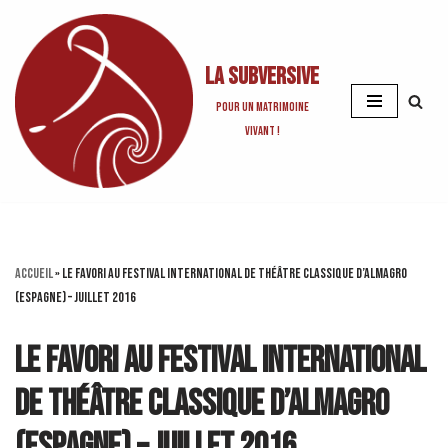
Aller
La Subversive
au
contenu
Pour un matrimoine
vivant !
Accueil
»
Le Favori au Festival International de Théâtre Classique d’Almagro
(Espagne) – juillet 2016
Le Favori au Festival International
de Théâtre Classique d’Almagro
(Espagne) – juillet 2016