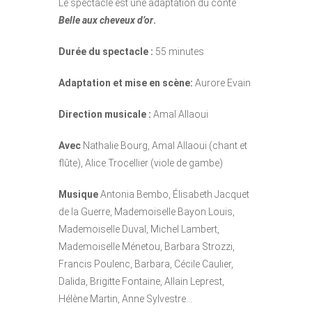
Le spectacle est une adaptation du conte
Belle aux cheveux d’or
.
Durée du spectacle :
55 minutes
Adaptation et mise en scène:
Aurore Evain
Direction musicale :
Amal Allaoui
Avec
Nathalie Bourg, Amal Allaoui (chant et
flûte), Alice Trocellier
(viole de gambe)
Musique
Antonia Bembo, Élisabeth Jacquet
de la Guerre, Mademoiselle Bayon Louis,
Mademoiselle Duval, Michel Lambert,
Mademoiselle Ménetou, Barbara Strozzi,
Francis Poulenc, Barbara, Cécile Caulier,
Dalida, Brigitte Fontaine, Allain Leprest,
Hélène Martin, Anne Sylvestre…