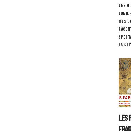
Une h
Lumiè
musiqu
racon
spect
la sui
Les 
Fra