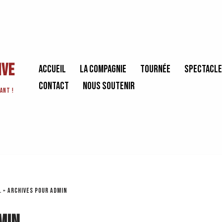
ive
Accueil
La Compagnie
Tournée
Spectacl
Contact
Nous soutenir
ant !
l
»
Archives pour admin