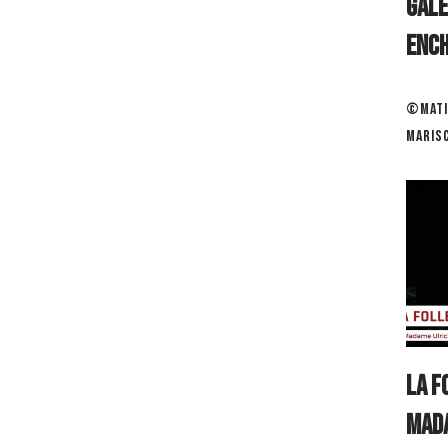
GALE
Enc
©Mati
Maris
La F
Mada