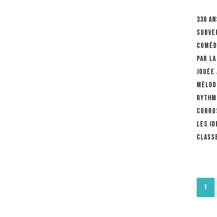
330 an
Subve
coméd
par la
jouée
mélod
rythm
corros
les id
class
1