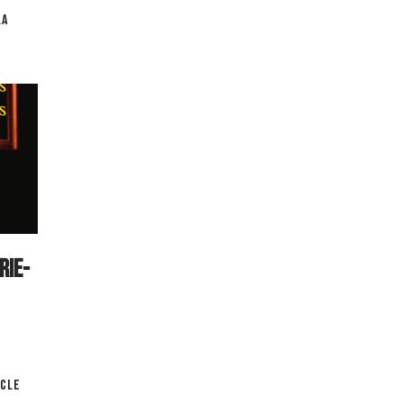
la
rie-
acle