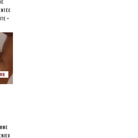
de
entée
ite »
emme
enjeu