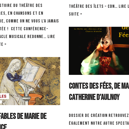
istoire du théâtre des
Théâtre des Îlets – CDN…
Lire 
res, en chansons et en
suite »
e, comme on ne vous l’a jamais
tée ! Cette conférence-
acle musicale redonne…
Lire
te »
Contes des Fées, de Ma
Catherine d’Aulnoy
Fables de Marie de
Dossier de création Retrouvez
également notre autre spect
nce