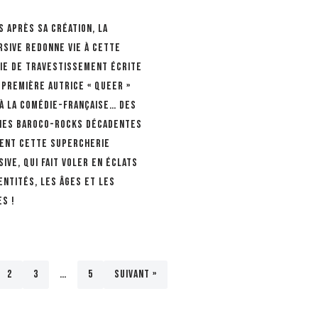
s après sa création, La
rsive redonne vie à cette
ie de travestissement écrite
 première autrice « queer »
 à la Comédie-Française… Des
ies baroco-rocks décadentes
ent cette supercherie
ive, qui fait voler en éclats
entités, les âges et les
es !
2
3
…
5
Suivant »