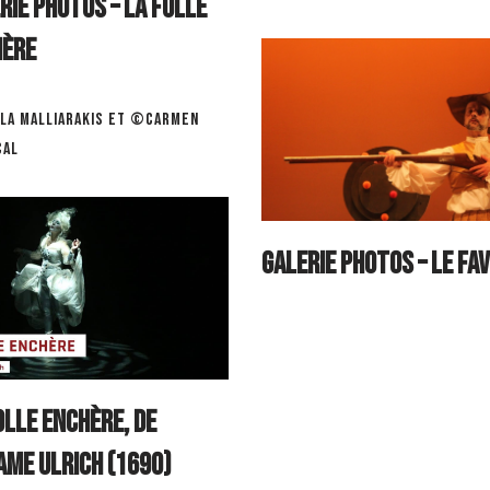
RIE PHOTOS – La Folle
hère
la Malliarakis et ©Carmen
cal
GALERIE PHOTOS – Le Fav
olle Enchère, de
me Ulrich (1690)