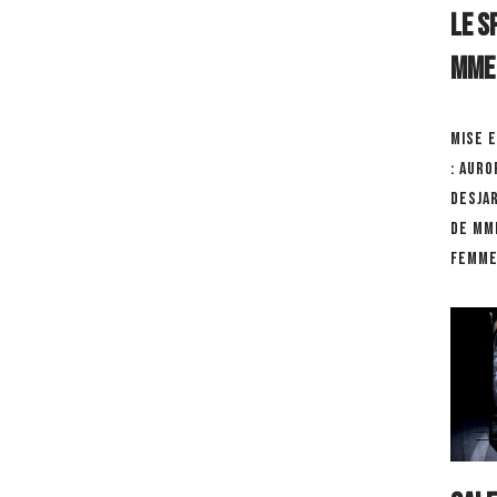
Le S
Mme 
Mise 
: Auro
Desja
de Mme
femme