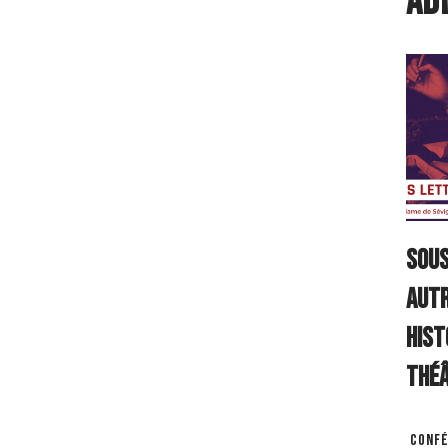
ad
Sous
autr
hist
Théâ
Confé