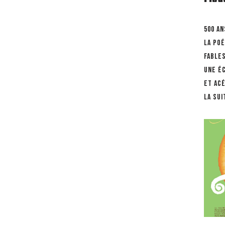
500 an
la po
fables
Une é
et ac
la sui