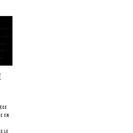
e
ièce
se en
ec le